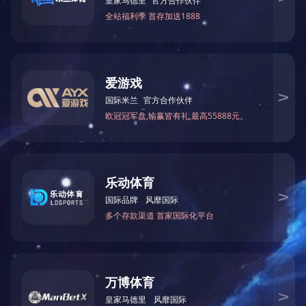
随着本次并购，
贵的商业洞察力和落地执行力。
张治先生
出任
众能联合合伙人，担任副总裁一
职。
众能集团CEO杨天利先生表示，
本次并购完成
后，众能联合原高空车自营业务正式转向数字化
未来，众能联合数字化供应链平台
供应链平台。
将持续链接并赋能行业合作伙伴，共同促进产业
降本增效、资源互补，打造共生共赢的产业新生
态。
上一篇: D轮融资丨众能联合将纵深发展数字化 再上产业互联网新
台阶
下一篇: 连获两项殊荣，众能联合尽显强者风范！
返回列表