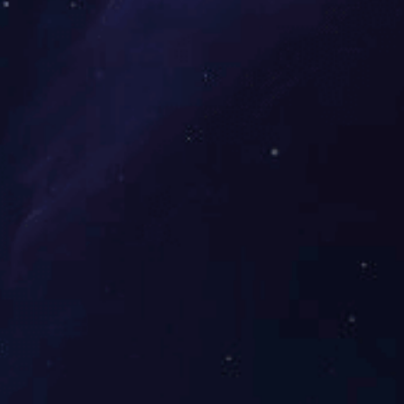
业应用
解决方案
枢纽
租赁方案
领域
施工方案
领域
安全方案