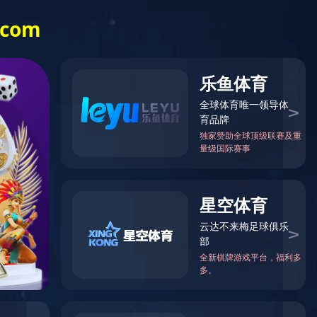
开云足球-开云足球（中国）
关于我们