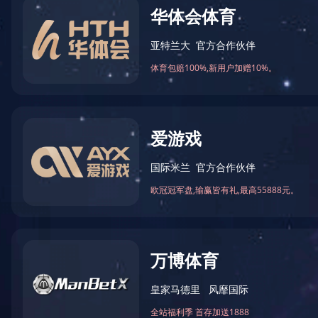
高空作业工程设备
吊装工程设备
产品类型：
全部
剪叉车
曲臂车
直臂车
设备品牌：
全部
JLG
Genie
Haulotte
最大平台高
全部
4米以下
4-10米
10-14
度：
动力类型：
全部
电动
柴动
混动
设备品牌：
全部
JLG
Genie
Haulotte