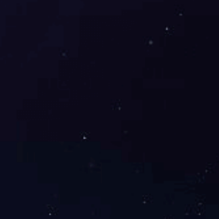
服务支持
服务网络
服务团队
服务培训