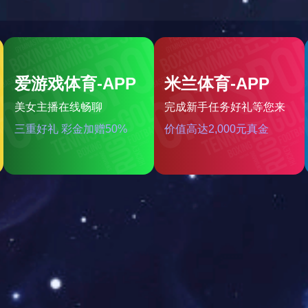
米及以上
临工
鼎力
徐工
中联重科
38米
38及以上