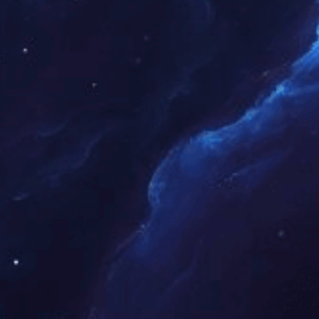
6-22米
16米以下
米
14米及以上
39米
39及以上